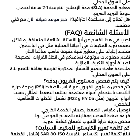
على السوق المحلي.
معايير الخدمة (SLA): مدة الإصلاح التقريبية 1-2 ساعة لضمان
عودة التبريد السريع.
هل تحتاج إلى مساعدة احترافية؟
مع فني
احجز موعد صيانة الآن
معتمد.
الأسئلة الشائعة (FAQ)
نجيب في هذا القسم عن أبرز الأسئلة الشائعة المتعلقة بمشاكل
ضعف تبريد المكيفات في أحيائنا المحلية مثل حي الياسمين.
تعتمد إجاباتنا على معايير فنية دقيقة تناسب مناخنا الحار:
نقدم معلومات موثوقة تساعدكم في اتخاذ القرارات الصحيحة
لصيانة أجهزة التكييف المنزلية.
ملاحظة هامة: جميع الأسعار المذكورة تقريبية وقابلة للتغيير بناءً
على السوق المحلي.
كيف يتم فحص مستوى الفريون بدقة؟
يتم فحص مستوى الفريون عبر قياس الضغط (PSI) ودرجة حرارة
الأنبوب باستخدام أجهزة معتمدة. يختلف الضغط المثالي حسب
أنواع الفريون (مثل R410a و R22). تشمل الخطوات الأساسية
للفحص:
توصيل مقياس الضغط بصمام الخدمة الخارجي.
قراءة ضغط السحب ومقارنته بالمعايير الموصى بها.
فحص درجة حرارة الأنبوب لضمان كفاءة التبريد.
كم تكلفة تغيير الكابستور للمكيف السبليت؟
تبلغ تكلفة تغيير الكابستور التقريبية SAR 80-150 (شامل القطعة