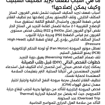
ما هي أسباب ضعف تبريد المكيف السبليت
وكيف يمكن إصلاحها؟
أسباب ضعف تبريد المكيف السبليت تشمل نقص الفريون، اتساخ
المكثف الخارجي، وتلف الكابستور. يمكن إصلاحها عبر تنظيف الفلاتر،
قياس ضغط الفريون، واستبدال القطع التالفة. تستغرق مدة
الإصلاح التقريبية 1-2 ساعة لضمان كفاءة التبريد في المناخ الحار.
نقص أنواع الفريون (مثل R410a و R22) يتطلب فحص مستوى
الفريون عبر قياس الضغط (PSI) ودرجة حرارة الأنبوب.
اتساخ المكثف الخارجي يؤدي إلى ارتفاع ضغط الطرد (High Head
Pressure).
تعطل موتور المروحة (Fan Motor) أو لوحة التحكم الإلكترونية
(PCB) يمنع التشغيل السليم.
تلف صمام العكس (Reversing Valve) يعيق دورة التبريد.
خطوات الفحص الذاتي (DIY) قبل طلب الصيانة
يمكنك إجراء فحص مبدئي آمن لتحسين أداء التكييف قبل استدعاء
الفنيين المعتمدين في أحيائنا المحلية. التزم بتعليمات السلامة
المعتمدة لحماية نفسك.
تنظيف الفلاتر لضمان سرعة مروحة النفخ الداخلية واجتياز اختبار
معدل تدفق الهواء (CFM).
فحص
للتأكد من دورانها بحرية لتجنب ارتفاع حرارة
المروحة الخارجية
الكمبروسر، حيث أنه يفصل عبر الحماية الحرارية (Thermal
Overload Trip) عند السخونة.
التأكد من سلامة العزل الحراري للمواسير النحاسية.