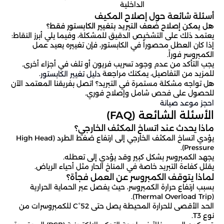
الداخلية
أسئلة شائعة حول إصلاح المكيف
هل يمكن إصلاح ضعف التبريد بتغيير الكابستور فقط؟
يعتمد ذلك على التشخيص الدقيق للمشكلة، وفيما يلي أبرز النقاط:
إذا كان العطل محصوراً في الكابستور، فإن تغييره يعيد عمل
الكمبروسر فوراً.
يجب التأكد من عدم وجود تسريب فريون أو تلف في أجزاء أخرى.
للمزيد من التفاصيل، يمكنك مراجعة
.
دليل تغيير الكابستور
هل تواجه مشكلة مستمرة في التبريد؟ اتصل بفريقنا المعتمد الآن
للحصول على فحص شامل وإصلاح فوري.
احجز موعد صيانة
الأسئلة الشائعة (FAQ)
ماذا يحدث عند اتساخ المكثف الخارجي؟
يؤدي اتساخ المكثف الخارجي إلى ارتفاع ضغط الطرد (High Head
Pressure).
يجهد الكمبروسر بشكل كبير وقد يؤدي إلى تعطله.
يقلل كفاءة التبريد خاصة في المناخ الحار مثل أحياء الرياض.
لماذا يتوقف الكمبروسر عن العمل فجأة؟
بسبب ارتفاع حرارة الكمبروسر، حيث يفصل عبر الحماية الحرارية
(Thermal Overload Trip).
الحد الأقصى للحرارة المحيطة يصل حتى 52°C للكمبروسرات من
نوع T3.