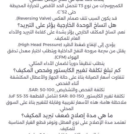
الكمبروسرات من نوع T3 تتحمل الحد الأقصى للحرارة المحيطة
حتى 52°C.
قد يكون السبب تلف صمام العكس (Reversing Valve).
هل اتساخ الوحدة الخارجية يؤثر على التبريد؟
نعم، اتساخ المكثف الخارجي يؤثر بشدة على كفاءة التبريد والأداء
العام للمكيف.
يؤدي إلى ارتفاع ضغط الطرد (High Head Pressure).
يقلل من سرعة مروحة النفخ الداخلية ويتطلب اختبار معدل تدفق
الهواء (CFM).
يتطلب تنظيفاً دورياً لضمان الأداء المثالي.
كم تبلغ تكلفة تغيير الكابستور وفحص المكيف؟
تتفاوت أسعار الصيانة بناءً على حالة الجهاز والأعطال المكتشفة
أثناء الفحص.
تكلفة الفحص والتشخيص_SAR: 50-100.
تكلفة تغيير الكابستور_SAR: 80-150 (شامل القطعة 35-55 uF).
ملاحظة هامة: هذه الأسعار تقريبية وقابلة للتغيير بناءً على السوق
المحلي.
ما هي مدة إصلاح ضعف تبريد المكيف؟
تعتمد مدة الإصلاح على نوع العطل وتوفر قطع الغيار المناسبة
للمكيف.