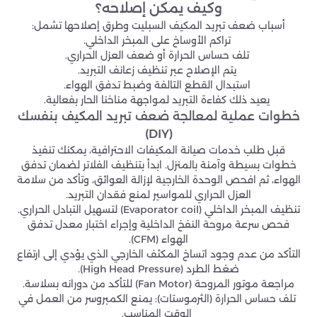
وكيف يمكن إصلاحه؟
أسباب ضعف تبريد المكيف السبليت وطرق إصلاحها تشمل:
تراكم الأوساخ على المبخر الداخلي.
تلف حساس الحرارة أو ضعف العزل الحراري.
يتم الإصلاح عبر تنظيف زعانف التبريد.
استبدال القطع التالفة وضبط تدفق الهواء.
يعيد ذلك كفاءة التبريد لمواجهة مناخنا الحار بفعالية.
خطوات عملية لمعالجة ضعف تبريد المكيف بنفسك
(DIY)
قبل طلب خدمات صيانة المكيفات الاحترافية، يمكنك تنفيذ
خطوات بسيطة وآمنة بالمنزل. ابدأ بتنظيف الفلاتر لضمان تدفق
الهواء، ثم افحص الوحدة الخارجية لإزالة العوائق، وتأكد من سلامة
العزل الحراري للمواسير لمنع فقدان التبريد.
تنظيف المبخر الداخلي (Evaporator coil) لتسهيل التبادل الحراري.
فحص سرعة مروحة النفخ الداخلية وإجراء اختبار معدل تدفق
الهواء (CFM).
التأكد من عدم وجود اتساخ المكثف الخارجي الذي يؤدي إلى ارتفاع
ضغط الطرد (High Head Pressure).
مراجعة موتور المروحة (Fan Motor) للتأكد من دورانه بسلاسة.
تلف حساس الحرارة (الثرموستات): يمنع الكمبروسر من العمل في
الوقت المناسب.