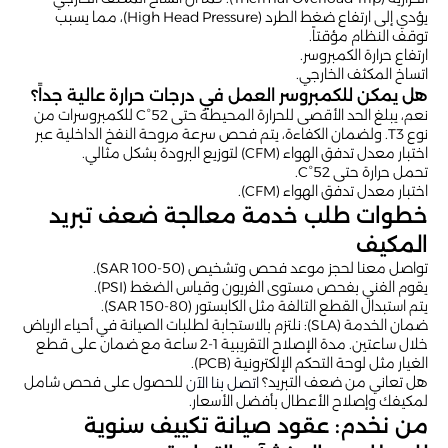
يؤدي إلى ارتفاع ضغط الطرد (High Head Pressure)، مما يسبب
توقف النظام مؤقتاً.
ارتفاع حرارة الكمبروسر.
اتساخ المكثف الخارجي.
هل يمكن للكمبروسر العمل في درجات حرارة عالية جداً؟
نعم، يبلغ الحد الأقصى للحرارة المحيطة حتى 52°C للكمبروسرات من
نوع T3. ولضمان الكفاءة، يتم فحص سرعة مروحة النفخ الداخلية عبر
اختبار معدل تدفق الهواء (CFM) لتوزيع البرودة بشكل مثالي.
تحمل حرارة حتى 52°C.
اختبار معدل تدفق الهواء (CFM).
خطوات طلب خدمة معالجة ضعف تبريد
المكيف
تواصل معنا لحجز موعد فحص وتشخيص (50-100 SAR).
يقوم الفني بفحص مستوى الفريون وقياس الضغط (PSI).
يتم استبدال القطع التالفة مثل الكابستور (80-150 SAR).
ضمان الخدمة (SLA): نلتزم بالاستجابة لطلبات الصيانة في أحياء الرياض
خلال ساعتين. مدة الإصلاح التقريبية 1-2 ساعة مع ضمان على قطع
الغيار مثل لوحة التحكم الإلكترونية (PCB).
هل تعاني من ضعف التبريد؟
للحصول على فحص شامل
اتصل بنا الآن
لمكيفك وإصلاح الأعطال بأفضل الأسعار.
من نخدم: عقود صيانة تكييف سنوية