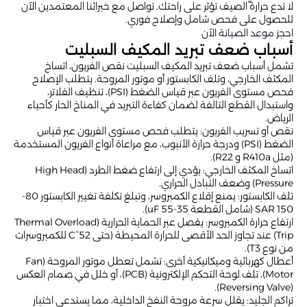
لا تدع حرارة الصيف تؤثر على راحتك. تواصل مع خبرائنا المعتمدين الآن
للحصول على فحص شامل وإصلاح فوري.
احجز موعد الصيانة الآن
أسباب ضعف تبريد المكيف السبليت
تشمل أسباب ضعف تبريد المكيف السبليت نقص الفريون، اتساخ
المكثف الخارجي، وتلف الكابستور أو موتور المروحة. يتطلب الإصلاح
فحص مستوى الفريون عبر قياس الضغط (PSI)، تنظيف الفلاتر،
واستبدال القطع التالفة لضمان كفاءة التبريد في المناخ الحار كأحياء
الرياض.
نقص أو تسريب الفريون: يتطلب فحص مستوى الفريون عبر قياس
الضغط (PSI) ودرجة حرارة الأنبوب، مع مراعاة أنواع الفريون المستخدمة
(مثل R410a و R22).
اتساخ المكثف الخارجي: يؤدي إلى ارتفاع ضغط الطرد (High Head
Pressure) وضعف التبادل الحراري.
تلف الكابستور: يمنع إقلاع الكمبروسر، وتبلغ تكلفة تغيير الكابستور 80-
150 SAR (شامل القطعة 35-55 uF).
ارتفاع حرارة الكمبروسر: يفصل عبر الحماية الحرارية (Thermal Overload
Trip) عند تجاوز الحد الأقصى للحرارة المحيطة (حتى 52°C للكمبروسرات
من نوع T3).
أعطال كهربائية وميكانيكية أخرى: تشمل تعطل موتور المروحة (Fan
Motor)، تلف لوحة التحكم الإلكترونية (PCB)، أو خلل في صمام العكس
(Reversing Valve).
تراكم الجليد: يقلل سرعة مروحة النفخ الداخلية، مما يستدعي اختبار