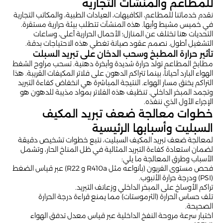
للمطاعم والمنشآت التجارية
نقدم خدماتنا للمطاعم، الكافيهات، العيادات الطبية، والمكاتب التجارية
في خميس مشيط وأبها. هذه المنشآت تتطلب بيئة حرارية مستقرة.
التحديات هنا تختلف عن المنازل؛ الأحمال الحرارية أعلى، وساعات
التشغيل أطول. نصمم عقود صيانة تغطي هذه الاحتياجات بدقة.
تأثير حرارة المطبخ وسحب الدخان على تبريد السبلت
مطابخ المطاعم تولد حرارة شديدة وأبخرة دهنية. تسحب مراوح الشفط
الهواء البارد أحياناً، بينما تتراكم الدهون على فلاتر المكيفات القريبة. هذا
التراكم يخنق مسار الهواء. النتيجة المباشرة هي انخفاض كفاءة التبريد
وتجمد المبخر الداخلي. تنظيف هذه الفلاتر بمواد مذيبة للدهون هو
الإجراء الأول الذي ننفذه.
خطوات معالجة ضعف تبريد المكيف
السبليت وأسبابها الرئيسية
لمعالجة ضعف تبريد المكيف السبليت، نتبع خطوات تشخيص دقيقة
لضمان استعادة كفاءة التبريد المثالية في ظل المناخ الحار، وتشمل
الأسباب وطرق المعالجة ما يلي:
فحص مستوى الفريون (بأنواعه مثل R410a و R22) عبر قياس الضغط
(PSI) ودرجة حرارة الأنبوب.
تراكم الأوساخ على المبخر الداخلي وزعانف التبريد.
تلف حساس الحرارة (الثرموستات) مما يمنع قراءة درجة الحرارة
الصحيحة.
اختبار سرعة مروحة النفخ الداخلية عبر قياس معدل تدفق الهواء