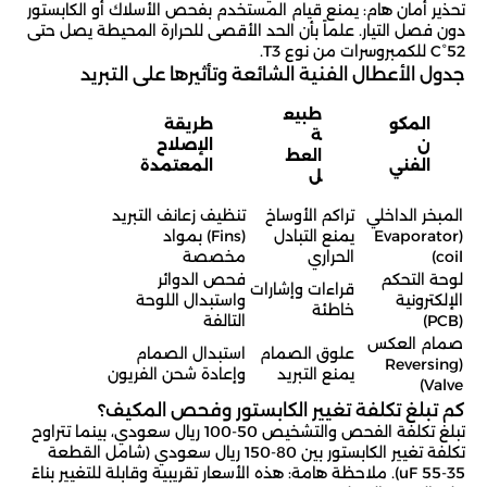
تحذير أمان هام: يمنع قيام المستخدم بفحص الأسلاك أو الكابستور
دون فصل التيار. علماً بأن الحد الأقصى للحرارة المحيطة يصل حتى
52°C للكمبروسرات من نوع T3.
جدول الأعطال الفنية الشائعة وتأثيرها على التبريد
طبيع
المكو
طريقة
ة
ن
الإصلاح
العط
الفني
المعتمدة
ل
المبخر الداخلي
تراكم الأوساخ
تنظيف زعانف التبريد
(Evaporator
يمنع التبادل
(Fins) بمواد
coil)
الحراري
مخصصة
لوحة التحكم
فحص الدوائر
قراءات وإشارات
الإلكترونية
واستبدال اللوحة
خاطئة
(PCB)
التالفة
صمام العكس
علوق الصمام
استبدال الصمام
(Reversing
يمنع التبريد
وإعادة شحن الفريون
Valve)
كم تبلغ تكلفة تغيير الكابستور وفحص المكيف؟
تبلغ تكلفة الفحص والتشخيص 50-100 ريال سعودي، بينما تتراوح
تكلفة تغيير الكابستور بين 80-150 ريال سعودي (شامل القطعة
35-55 uF). ملاحظة هامة: هذه الأسعار تقريبية وقابلة للتغيير بناءً