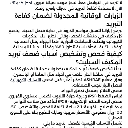
لا تتردد في التواصل معنا لحجز موعد صيانة فوري.
احجز خدمتك
لاستعادة كفاءة التبريد في منزلك بأسرع وقت.
الآن
الزيارات الوقائية المجدولة لضمان كفاءة
التبريد
نبرمج زياراتنا لتسبق مواسم الذروة. في بداية فصل الصيف، يخضع
كل مكيف في منشأتك لفحص وقائي. نختبر أداء المكونات
الكهربائية وننظف المبادلات الحرارية. هذا الإجراء يقلل احتمالية
توقف التكييف فجأة بنسبة تتجاوز 80% وفقاً لسجلاتنا الميدانية.
كيفية فحص وتشخيص أسباب ضعف تبريد
المكيف السبليت؟
يبدأ تشخيص ضعف تبريد المكيف بخطوات عملية لضمان كفاءة
التبريد في مناخنا الحار، خاصة في أحياء مثل الملقا أو الياسمين،
وفق معايير ASHRAE. تحذير أمان: قبل فحص
،
الأسلاك الكهربائية
افصل التيار لتجنب الصعقات.
فحص الفلاتر ومعدل تدفق الهواء.
قياس الضغط (PSI) ودرجة حرارة الأنبوب لضمان مستوى الفريون.
فحص لوحة التحكم الإلكترونية (PCB) للتأكد من سلامة الأوامر.
مدة الإصلاح التقريبية: 1-2 ساعة. تكلفة الفحص والتشخيص: 50-
100 ريال سعودي (الأسعار تقريبية وقابلة للتغيير بناءً على السوق
المحلي).
تشمل الأسباب الرئيسية لضعف التبريد ما يلي: