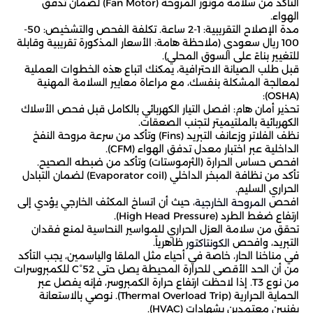
التأكد من سلامة موتور المروحة (Fan Motor) لضمان تدفق
الهواء.
مدة الإصلاح التقريبية: 1-2 ساعة. تكلفة الفحص والتشخيص: 50-
100 ريال سعودي (ملاحظة هامة: الأسعار المذكورة تقريبية وقابلة
للتغيير بناءً على السوق المحلي).
قبل طلب الصيانة الاحترافية، يمكنك اتباع هذه الخطوات العملية
لمعالجة المشكلة بنفسك، مع مراعاة معايير السلامة المهنية
(OSHA):
تحذير أمان هام: افصل التيار الكهربائي بالكامل قبل فحص الأسلاك
الكهربائية بالملتيميتر لتجنب الصعقات.
نظف الفلاتر وزعانف التبريد (Fins) وتأكد من سرعة مروحة النفخ
الداخلية عبر اختبار معدل تدفق الهواء (CFM).
افحص حساس الحرارة (الثرموستات) وتأكد من ضبطه الصحيح.
تأكد من نظافة المبخر الداخلي (Evaporator coil) لضمان التبادل
الحراري السليم.
افحص
، حيث أن اتساخ المكثف الخارجي يؤدي إلى
المروحة الخارجية
ارتفاع ضغط الطرد (High Head Pressure).
تحقق من سلامة العزل الحراري للمواسير النحاسية لمنع فقدان
التبريد، وافحص
ظاهرياً.
الكونتاكتور
في مناخنا الحار، خاصة في أحياء مثل الملقا والياسمين، يجب التأكد
من أن الحد الأقصى للحرارة المحيطة يصل حتى 52°C للكمبروسرات
من نوع T3. إذا لاحظت ارتفاع حرارة الكمبروسر، فإنه يفصل عبر
الحماية الحرارية (Thermal Overload Trip). نوصي بالاستعانة
بفنيين معتمدين بشهادات (HVAC).