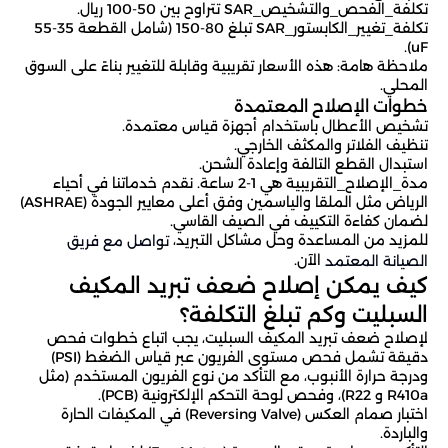
تكلفة_الفحص_والتشخيص_SAR تتراوح بين 50-100 ريال.
تكلفة_تغيير_الكابستور_SAR تبلغ 80-150 (شامل القطعة 35-55
uF).
ملاحظة هامة: هذه الأسعار تقريبية وقابلة للتغيير بناءً على السوق
المحلي.
خطوات الإصلاح المعتمدة
تشخيص الأعطال باستخدام أجهزة قياس معتمدة.
تنظيف الفلاتر والمكثف الخارجي.
استبدال القطع التالفة وإعادة الشحن.
مدة_الإصلاح_التقريبية هي 1-2 ساعة. نقدم خدماتنا في أحياء
الرياض مثل الملقا والياسمين وفق أعلى معايير الجودة (ASHRAE)
لضمان كفاءة التكييف في الصيف القاسي.
للمزيد من المساعدة وحل مشاكل التبريد،
تواصل مع فريق
الآن.
الصيانة المعتمد
كيف يمكن إصلاح ضعف تبريد المكيف
السبليت وكم تبلغ التكلفة؟
لإصلاح ضعف تبريد المكيف السبليت، يجب اتباع خطوات فحص
دقيقة تشمل فحص مستوى الفريون عبر قياس الضغط (PSI)
ودرجة حرارة الأنبوب، مع التأكد من نوع الفريون المستخدم (مثل
R410a و R22)، وفحص لوحة التحكم الإلكترونية (PCB).
اختبار صمام العكس (Reversing Valve) في المكيفات الحارة
والباردة.