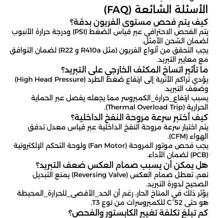
الأسئلة الشائعة (FAQ)
كيف يتم فحص مستوى الفريون بدقة؟
يتم الفحص الاحترافي عبر قياس الضغط (PSI) ودرجة حرارة الأنبوب
لضمان الشحن الأمثل.
يجب التحقق من أنواع الفريون (مثل R410a و R22) لضمان التوافق
مع معايير التبريد.
ما تأثير اتساخ المكثف الخارجي على التبريد؟
يؤدي تراكم الأتربة إلى ارتفاع ضغط الطرد (High Head Pressure)
وضعف التبريد.
يسبب ارتفاع_حرارة_الكمبروسر مما يجعله يفصل عبر الحماية
الحرارية (Thermal Overload Trip).
كيف أختبر سرعة مروحة النفخ الداخلية؟
يتم اختبار سرعة مروحة النفخ الداخلية عبر قياس معدل تدفق
الهواء (CFM).
يجب فحص موتور المروحة (Fan Motor) ولوحة التحكم الإلكترونية
(PCB) لضمان الأداء.
هل يمكن أن يسبب صمام العكس ضعف التبريد؟
نعم، تعطل صمام العكس (Reversing Valve) يمنع التبديل
الصحيح لدورة التبريد.
يؤثر ذلك في المناخ الحار، رغم أن الحد_الأقصى_للحرارة_المحيطة
هو حتى 52°C للكمبروسرات من نوع T3.
كم تبلغ تكلفة تغيير الكابستور والفحص؟