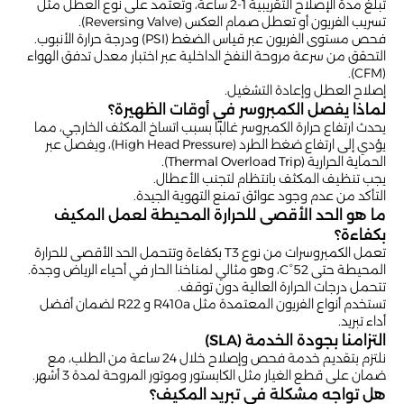
تبلغ مدة الإصلاح التقريبية 1-2 ساعة، وتعتمد على نوع العطل مثل
تسريب الفريون أو تعطل صمام العكس (Reversing Valve).
فحص مستوى الفريون عبر قياس الضغط (PSI) ودرجة حرارة الأنبوب.
التحقق من سرعة مروحة النفخ الداخلية عبر اختبار معدل تدفق الهواء
(CFM).
إصلاح العطل وإعادة التشغيل.
لماذا يفصل الكمبروسر في أوقات الظهيرة؟
يحدث ارتفاع حرارة الكمبروسر غالباً بسبب اتساخ المكثف الخارجي، مما
يؤدي إلى ارتفاع ضغط الطرد (High Head Pressure)، ويفصل عبر
الحماية الحرارية (Thermal Overload Trip).
يجب تنظيف المكثف بانتظام لتجنب الأعطال.
التأكد من عدم وجود عوائق تمنع التهوية الجيدة.
ما هو الحد الأقصى للحرارة المحيطة لعمل المكيف
بكفاءة؟
تعمل الكمبروسرات من نوع T3 بكفاءة وتتحمل الحد الأقصى للحرارة
المحيطة حتى 52°C، وهو مثالي لمناخنا الحار في أحياء الرياض وجدة.
تتحمل درجات الحرارة العالية دون توقف.
تستخدم أنواع الفريون المعتمدة مثل R410a و R22 لضمان أفضل
أداء تبريد.
التزامنا بجودة الخدمة (SLA)
نلتزم بتقديم خدمة فحص وإصلاح خلال 24 ساعة من الطلب، مع
ضمان على قطع الغيار مثل الكابستور وموتور المروحة لمدة 3 أشهر.
هل تواجه مشكلة في تبريد المكيف؟