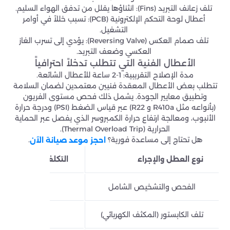
تلف زعانف التبريد (Fins): انثناؤها يقلل من تدفق الهواء السليم.
أعطال لوحة التحكم الإلكترونية (PCB): تسبب خللاً في أوامر
التشغيل.
تلف صمام العكس (Reversing Valve): يؤدي إلى تسرب الغاز
العكسي وضعف التبريد.
الأعطال الفنية التي تتطلب تدخلاً احترافياً
مدة الإصلاح التقريبية: 1-2 ساعة للأعطال الشائعة.
تتطلب بعض الأعطال المعقدة فنيين معتمدين لضمان السلامة
وتطبيق معايير الجودة. يشمل ذلك فحص مستوى الفريون
(بأنواعه مثل R410a و R22) عبر قياس الضغط (PSI) ودرجة حرارة
الأنبوب، ومعالجة ارتفاع حرارة الكمبروسر الذي يفصل عبر الحماية
الحرارية (Thermal Overload Trip).
هل تحتاج إلى مساعدة فورية؟
.
احجز موعد صيانة الآن
نوع العطل والإجراء
التكلفة التقريبية (SAR)
الفحص والتشخيص الشامل
50-100
تلف الكابستور (المكثف الكهربائي)
80-150