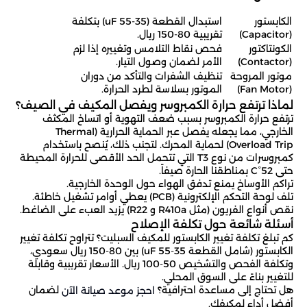
الكابستور
استبدال القطعة (35-55 uF) بتكلفة
(Capacitor)
تقريبية 80-150 ريال.
الكونتاكتور
فحص نقاط التلامس وتغييره إذا لزم
(Contactor)
الأمر لضمان وصول التيار.
موتور المروحة
تنظيف الشفرات والتأكد من دوران
(Fan Motor)
الموتور بسلاسة لطرد الحرارة.
لماذا ترتفع حرارة الكمبروسر ويفصل المكيف في الصيف؟
ترتفع حرارة الكمبروسر بسبب ضعف التهوية أو اتساخ المكثف
الخارجي، مما يجعله يفصل عبر الحماية الحرارية (Thermal
Overload Trip) لحماية المحرك. لتجنب ذلك، يُنصح باستخدام
كمبروسرات من نوع T3 التي تتحمل الحد الأقصى للحرارة المحيطة
حتى 52°C بمناطقنا الحارة صيفاً.
تراكم الأوساخ يمنع تدفق الهواء حول الوحدة الخارجية.
تلف لوحة التحكم الإلكترونية (PCB) يعطي أوامر تشغيل خاطئة.
نقص أنواع الفريون (مثل R410a و R22) يزيد العبء على الضاغط.
أسئلة شائعة حول تكلفة الإصلاح
كم تبلغ تكلفة تغيير الكابستور للمكيف السبليت؟ تتراوح تكلفة تغيير
الكابستور (شامل القطعة 35-55 uF) بين 80-150 ريال سعودي،
وتكلفة الفحص والتشخيص 50-100 ريال. الأسعار تقريبية وقابلة
للتغيير بناءً على السوق المحلي.
هل تحتاج إلى مساعدة احترافية؟
لضمان
احجز موعد صيانة الآن
أفضل أداء لمكيفك.