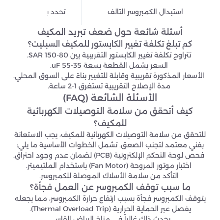
استبدال الكمبروسر التالف
تحدد بعد
الفحص الفن
أسئلة شائعة حول ضعف تبريد المكيف
كم تبلغ تكلفة تغيير الكابستور للمكيف السبليت؟
تتراوح تكلفة تغيير الكابستور التقريبية بين 80-150 SAR.
السعر يشمل القطعة بسعة 35-55 uF.
الأسعار المذكورة تقريبية وقابلة للتغيير بناءً على السوق المحلي.
مدة الإصلاح التقريبية تستغرق 1-2 ساعة.
الأسئلة الشائعة (FAQ)
كيف أتحقق من سلامة التوصيلات الكهربائية
للمكيف؟
للتحقق من سلامة التوصيلات الكهربائية للمكيف، يجب الاستعانة
بفني معتمد لتجنب الصعق. تشمل الخطوات الأساسية ما يلي:
فحص لوحة التحكم الإلكترونية (PCB) لضمان عدم وجود احتراق.
اختبار موتور المروحة (Fan Motor) باستخدام الملتيميتر.
التأكد من سلامة الأسلاك الموصلة للكمبروسر.
ما سبب توقف الكمبروسر عن العمل فجأة؟
يتوقف الكمبروسر فجأة بسبب ارتفاع حرارة الكمبروسر، مما يجعله
يفصل عبر الحماية الحرارية (Thermal Overload Trip).
يحدث ذلك غالباً في مناخ الرياض القاسي.