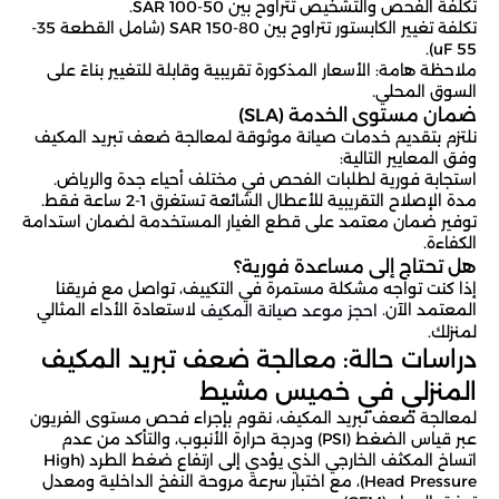
تكلفة الفحص والتشخيص تتراوح بين 50-100 SAR.
تكلفة تغيير الكابستور تتراوح بين 80-150 SAR (شامل القطعة 35-
55 uF).
ملاحظة هامة: الأسعار المذكورة تقريبية وقابلة للتغيير بناءً على
السوق المحلي.
ضمان مستوى الخدمة (SLA)
نلتزم بتقديم خدمات صيانة موثوقة لمعالجة ضعف تبريد المكيف
وفق المعايير التالية:
استجابة فورية لطلبات الفحص في مختلف أحياء جدة والرياض.
مدة الإصلاح التقريبية للأعطال الشائعة تستغرق 1-2 ساعة فقط.
توفير ضمان معتمد على قطع الغيار المستخدمة لضمان استدامة
الكفاءة.
هل تحتاج إلى مساعدة فورية؟
إذا كنت تواجه مشكلة مستمرة في التكييف، تواصل مع فريقنا
المعتمد الآن.
لاستعادة الأداء المثالي
احجز موعد صيانة المكيف
لمنزلك.
دراسات حالة: معالجة ضعف تبريد المكيف
المنزلي في خميس مشيط
لمعالجة ضعف تبريد المكيف، نقوم بإجراء فحص مستوى الفريون
عبر قياس الضغط (PSI) ودرجة حرارة الأنبوب، والتأكد من عدم
اتساخ المكثف الخارجي الذي يؤدي إلى ارتفاع ضغط الطرد (High
Head Pressure)، مع اختبار سرعة مروحة النفخ الداخلية ومعدل