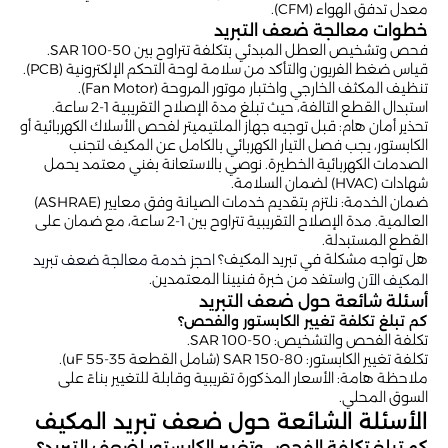
معدل تدفق الهواء (CFM).
خطوات معالجة ضعف التبريد
فحص وتشخيص العطل المبدئي بتكلفة تتراوح بين 50-100 SAR.
قياس ضغط الفريون والتأكد من سلامة لوحة التحكم الإلكترونية (PCB).
تنظيف المكثف الخارجي واختبار موتور المروحة (Fan Motor).
استبدال القطع التالفة، حيث تبلغ مدة الإصلاح التقريبية 1-2 ساعة.
تحذير أمان هام: قبل توجيه جهاز الملتيميتر لفحص الأسلاك الكهربائية أو
الكابستور، يجب فصل التيار الكهربائي بالكامل عن المكيف لتجنب
الصدمات الكهربائية الخطيرة. نوصي بالاستعانة بفني معتمد يحمل
شهادات (HVAC) لضمان السلامة.
ضمان الخدمة: نلتزم بتقديم خدمات الصيانة وفق معايير (ASHRAE)
العالمية. مدة الإصلاح التقريبية تتراوح بين 1-2 ساعة، مع ضمان على
القطع المستبدلة.
هل تواجه مشكلة في تبريد المكيف؟
احجز خدمة معالجة ضعف تبريد
واستفد من خبرة فنيينا المعتمدين.
المكيف الآن
أسئلة شائعة حول ضعف التبريد
كم تبلغ تكلفة تغيير الكابستور والفحص؟
تكلفة الفحص والتشخيص: 50-100 SAR.
تكلفة تغيير الكابستور: 80-150 SAR (شامل القطعة 35-55 uF).
ملاحظة هامة: الأسعار المذكورة تقريبية وقابلة للتغيير بناءً على
السوق المحلي.
الأسئلة الشائعة حول ضعف تبريد المكيف
كم تبلغ تكلفة الفحص وتغيير الكابستور لضعف التبريد؟