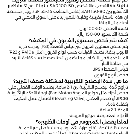
تبلغ تكلفة الفحص والتشخيص 50-100 SAR. بينما تتراوح تكلفة تغيير
الكابستور بين 80-150 SAR (شامل القطعة 35-55 uF). يرجى ملاحظة
أن هذه الأسعار تقريبية وقابلة للتغيير بناءً على السوق المحلي في
أحياء مثل الملقا.
تكلفة الفحص: 50-100 ريال.
تكلفة الكابستور: 80-150 ريال.
كيف يتم فحص مستوى الفريون في المكيف؟
يتم فحص مستوى الفريون عبر قياس الضغط (PSI) ودرجة حرارة
الأنبوب بدقة. تختلف القراءات حسب أنواع الفريون (مثل R410a و R22)
المستخدمة في النظام، مما يضمن شحناً صحيحاً يعيد كفاءة التبريد
في مناخنا الحار.
قياس الضغط (PSI).
فحص أنواع الفريون.
ما هي مدة الإصلاح التقريبية لمشكلة ضعف التبريد؟
تتراوح مدة الإصلاح التقريبية بين 1-2 ساعة. يعتمد الوقت الفعلي على
فحص أجزاء مثل موتور المروحة (Fan Motor)، لوحة التحكم الإلكترونية
(PCB)، أو صمام العكس (Reversing Valve) لضمان عمل المكيف
بكفاءة تامة.
المدة: 1-2 ساعة.
الأجزاء المفحوصة: موتور المروحة.
لماذا يفصل الكمبروسر في أوقات الظهيرة؟
يحدث ذلك نتيجة ارتفاع حرارة الكمبروسر، حيث يفصل عبر الحماية
الحرارية (Thermal Overload Trip). كما أن اتساخ المكثف الخارجي