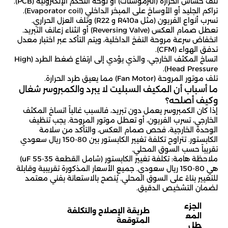
تلف حساس الحرارة (الثرموستات) أو لوحة التحكم الإلكترونية (PCB).
تراكم الجليد أو الأوساخ على المبخر الداخلي (Evaporator coil).
تسرب أنواع الفريون (مثل R410a و R22) وتلف العزل الحراري.
تعطل صمام العكس (Reversing Valve) أو انثناء زعانف التبريد.
انخفاض سرعة مروحة النفخ الداخلية، ويتم التأكد عبر اختبار معدل
تدفق الهواء (CFM).
اتساخ المكثف الخارجي، والذي يؤدي إلى ارتفاع ضغط الطرد (High
Head Pressure).
تلف موتور المروحة (Fan Motor) مما يعيق طرد الحرارة.
ما أسباب أن المكيف السبليت لا يبرد والكمبروسر شغال
وكيف أصلحه؟
إذا كان الكمبروسر يعمل دون تبريد، فالسبب غالباً اتساخ المكثف
الخارجي، تسرب الفريون، أو تعطل موتور المروحة. يجب تنظيف
الوحدة الخارجية، فحص صمام العكس، والتأكد من سلامة
الكابستور. تتراوح تكلفة تغيير الكابستور بين 80-150 ريال سعودي
تقريباً حسب السوق المحلي.
ملاحظة هامة: تكلفة تغيير الكابستور (شامل القطعة 35-55 uF)
هي 80-150 ريال سعودي. جميع الأسعار المذكورة تقريبية وقابلة
للتغيير بناءً على السوق المحلي. يُنصح بالاستعانة بفني معتمد
لضمان التشخيص الدقيق.
الجزء
طريقة الإصلاح والتكلفة
المع
المتوقعة
طل