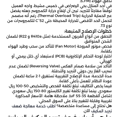
تدفق الهواء (CFM).
في أحد المنازل بحي الرصراص في خميس مشيط، واجه العميل
توقفاً مفاجئاً للتبريد. تبين أن ارتفاع حرارة الكمبروسر جعله يفصل
عبر الحماية الحرارية (Thermal Overload Trip)، رغم أنه مصمم
لتحمل الحد الأقصى للحرارة المحيطة حتى 52°C للكمبروسرات من
نوع T3.
خطوات الإصلاح المتبعة:
التحقق من أنواع الفريون المستخدمة (مثل R410a و R22) لضمان
الشحن المتوافق.
فحص موتور المروحة (Fan Motor) للتأكد من سحب وطرد الهواء
بكفاءة.
اختبار لوحة التحكم الإلكترونية (PCB) لاستبعاد أي خلل برمجي أو
كهربائي.
التأكد من سلامة صمام العكس (Reversing Valve) لضمان عدم
تسريب الغاز بين دورتي التبريد والتدفئة.
مدة الخدمة: مدة الإصلاح التقريبية تستغرق 1-2 ساعة لضمان
عودة النظام للعمل بأعلى كفاءة.
فيما يخص التكاليف، تبلغ تكلفة الفحص والتشخيص 50-100 ريال
سعودي. بينما تبلغ تكلفة تغيير الكابستور 80-150 ريال سعودي
(شامل القطعة 35-55 uF). ملاحظة هامة: الأسعار المذكورة
تقريبية وقابلة للتغيير بناءً على السوق المحلي.
هل تحتاج إلى مساعدة متخصصة؟
اطلب خدمة معالجة ضعف
الآن.
تبريد المكيف