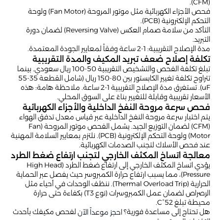
(CFM).
فحص الأجزاء الكهربائية مثل موتور المروحة (Fan Motor) ولوحة
التحكم الإلكترونية (PCB).
التأكد من سلامة صمام العكس (Reversing Valve) لضمان دورة
التبريد.
مدة الإصلاح التقريبية: 1-2 ساعة وفقاً لمعايير الجودة المعتمدة.
تكلفة إصلاح ضعف تبريد المكيف والمدة التقريبية
تبلغ تكلفة الفحص والتشخيص التقريبية 50-100 ريال سعودي. بينما
تتراوح تكلفة تغيير الكابستور بين 80-150 ريال (شامل القطعة 35-55
uF). تستغرق مدة الإصلاح التقريبية 1-2 ساعة. ملاحظة هامة: هذه
الأسعار تقريبية وقابلة للتغيير بناءً على السوق المحلي.
فحص سرعة مروحة النفخ الداخلية والأجزاء الكهربائية
يتم اختبار سرعة مروحة النفخ الداخلية عبر قياس معدل تدفق الهواء
(CFM) لضمان التوزيع الجيد. يشمل الفحص موتور المروحة (Fan
Motor) ولوحة التحكم الإلكترونية (PCB). نلتزم بمعايير السلامة المهنية
عند فحص الأسلاك لتجنب الصدمات الكهربائية.
معالجة اتساخ المكثف الخارجي لتجنب ارتفاع ضغط الطرد
يؤدي اتساخ المكثف الخارجي إلى ارتفاع ضغط الطرد (High Head
Pressure)، مما يسبب ارتفاع حرارة الكمبروسر حيث يفصل عبر الحماية
الحرارية (Thermal Overload Trip). ننظف الوحدات في أحياء مثل
الرصراص لضمان عمل الكمبروسرات (نوع T3) بكفاءة حتى حرارة
محيطة تبلغ 52°C.
هل تحتاج إلى مساعدة فورية؟
لفحص مكيفك بأحدث
احجز موعداً الآن