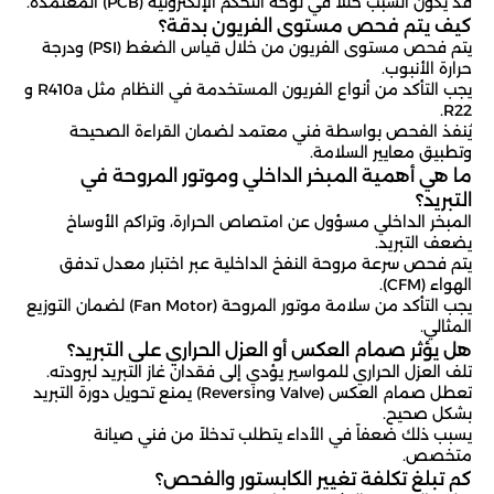
قد يكون السبب خللاً في لوحة التحكم الإلكترونية (PCB) المعتمدة.
كيف يتم فحص مستوى الفريون بدقة؟
يتم فحص مستوى الفريون من خلال قياس الضغط (PSI) ودرجة
حرارة الأنبوب.
يجب التأكد من أنواع الفريون المستخدمة في النظام مثل R410a و
R22.
يُنفذ الفحص بواسطة فني معتمد لضمان القراءة الصحيحة
وتطبيق معايير السلامة.
ما هي أهمية المبخر الداخلي وموتور المروحة في
التبريد؟
المبخر الداخلي مسؤول عن امتصاص الحرارة، وتراكم الأوساخ
يضعف التبريد.
يتم فحص سرعة مروحة النفخ الداخلية عبر اختبار معدل تدفق
الهواء (CFM).
يجب التأكد من سلامة موتور المروحة (Fan Motor) لضمان التوزيع
المثالي.
هل يؤثر صمام العكس أو العزل الحراري على التبريد؟
تلف العزل الحراري للمواسير يؤدي إلى فقدان غاز التبريد لبرودته.
تعطل صمام العكس (Reversing Valve) يمنع تحويل دورة التبريد
بشكل صحيح.
يسبب ذلك ضعفاً في الأداء يتطلب تدخلاً من فني صيانة
متخصص.
كم تبلغ تكلفة تغيير الكابستور والفحص؟