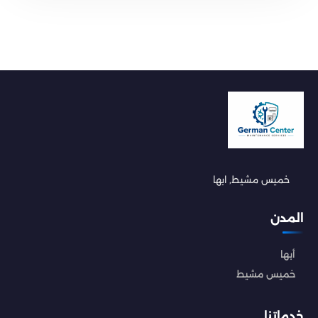
خميس مشيط, ابها
المدن
أبها
خميس مشيط
خدماتنا